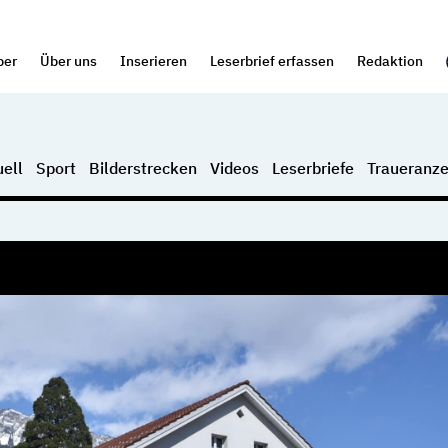
per
Über uns
Inserieren
Leserbrief erfassen
Redaktion
ell
Sport
Bilderstrecken
Videos
Leserbriefe
Traueranze