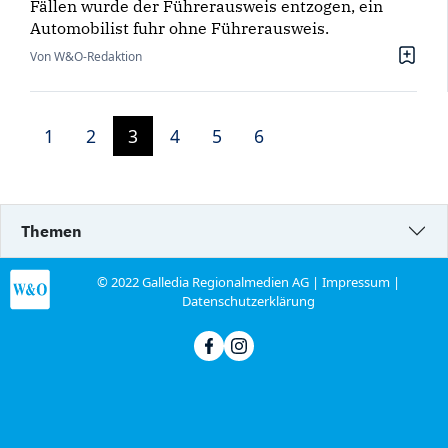
Fällen wurde der Führerausweis entzogen, ein
Automobilist fuhr ohne Führerausweis.
Von W&O-Redaktion
1
2
3
4
5
6
Themen
© 2022 Galledia Regionalmedien AG |
Impressum
|
Datenschutzerklärung