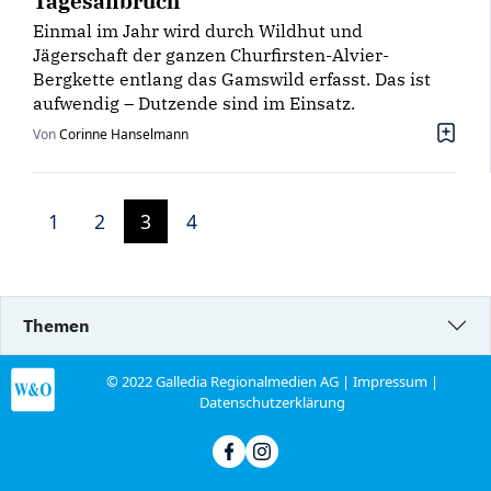
Tagesanbruch
Einmal im Jahr wird durch Wildhut und
Jägerschaft der ganzen Churfirsten-Alvier-
Bergkette entlang das Gamswild erfasst. Das ist
aufwendig – Dutzende sind im Einsatz.
Von
Corinne Hanselmann
1
2
3
4
Themen
© 2022 Galledia Regionalmedien AG |
Impressum
|
Datenschutzerklärung