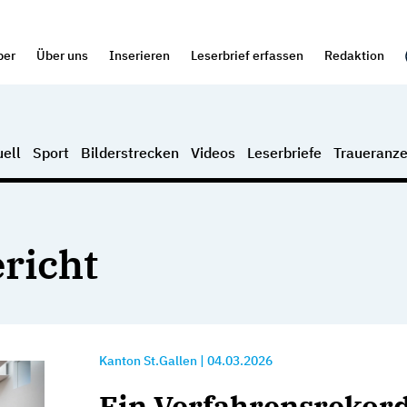
per
Über uns
Inserieren
Leserbrief erfassen
Redaktion
ell
Sport
Bilderstrecken
Videos
Leserbriefe
Traueranze
richt
Kanton St.Gallen
|
04.03.2026
Ein Verfahrensrekord