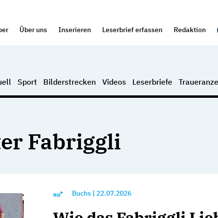
per
Über uns
Inserieren
Leserbrief erfassen
Redaktion
ell
Sport
Bilderstrecken
Videos
Leserbriefe
Traueranze
er Fabriggli
Buchs
|
22.07.2026
Wie das Fabriggli Lie