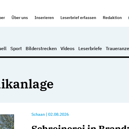
per
Über uns
Inserieren
Leserbrief erfassen
Redaktion
ell
Sport
Bilderstrecken
Videos
Leserbriefe
Traueranze
aikanlage
Schaan
|
02.08.2026
Schreinerei in Brand: