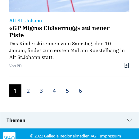
Alt St. Johann
«GP Migros Chäserrugg» auf neuer
Piste
Das Kinderskirennen vom Samstag, den 10.
Januar, findet zum ersten Mal am Ruestelhang in
Alt St.Johann statt.
Von PD
1
2
3
4
5
6
Themen
© 2022 Galledia Regionalmedien AG |
Impressum
|