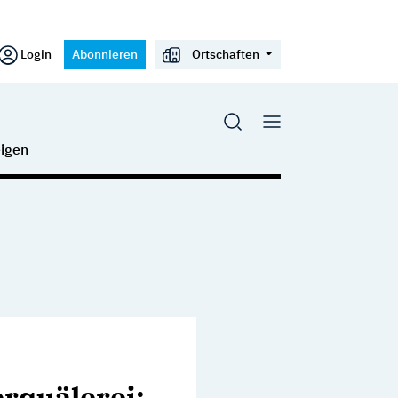
Login
Abonnieren
Ortschaften
igen
erquälerei: