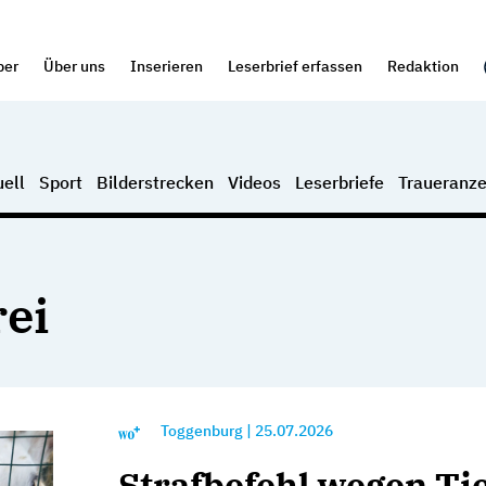
per
Über uns
Inserieren
Leserbrief erfassen
Redaktion
ell
Sport
Bilderstrecken
Videos
Leserbriefe
Traueranze
rei
Toggenburg
|
25.07.2026
Strafbefehl wegen Ti