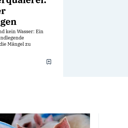
er
ngen
d kein Wasser: Ein
undlegende
 die Mängel zu