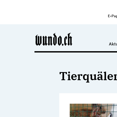
E-Pa
Aktu
Tierquäle