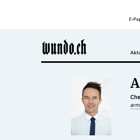
E-Pa
Aktu
A
Che
arm