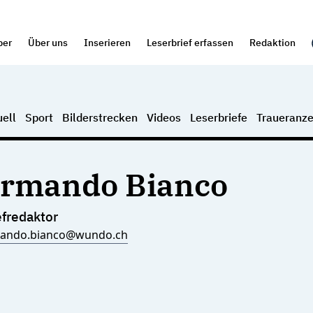
per
Über uns
Inserieren
Leserbrief erfassen
Redaktion
ell
Sport
Bilderstrecken
Videos
Leserbriefe
Traueranze
rmando Bianco
fredaktor
ando.bianco@wundo.ch