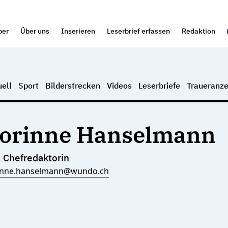
per
Über uns
Inserieren
Leserbrief erfassen
Redaktion
ell
Sport
Bilderstrecken
Videos
Leserbriefe
Traueranze
orinne Hanselmann
. Chefredaktorin
inne.hanselmann@wundo.ch