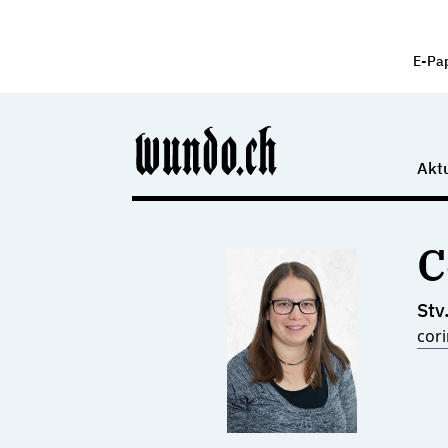
E-Pa
Aktu
C
Stv
cor