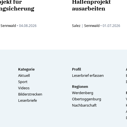
jekt für
Hallenprojekt
ngsicherung
ausarbeiten
|
Sennwald
•
04.08.2026
Salez
|
Sennwald
•
01.07.2026
Kategorie
Profil
Aktuell
Leserbrief erfassen
Sport
Regionen
Videos
Werdenberg
Bilderstrecken
Obertoggenburg
Leserbriefe
Nachbarschaft