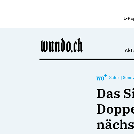
E-Pa
Aktu
Salez
|
Senn
Das S
Doppe
nächs