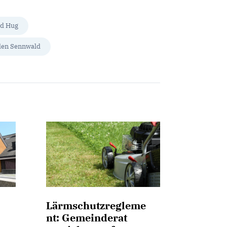
nd Hug
len Sennwald
Lärmschutzregleme
nt: Gemeinderat