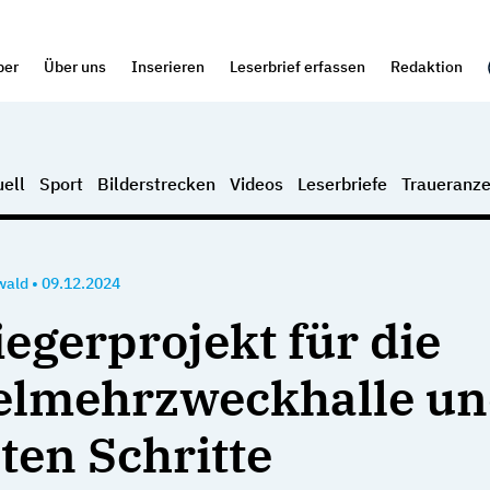
per
Über uns
Inserieren
Leserbrief erfassen
Redaktion
ell
Sport
Bilderstrecken
Videos
Leserbriefe
Traueranze
wald
•
09.12.2024
iegerprojekt für die
lmehrzweckhalle un
ten Schritte