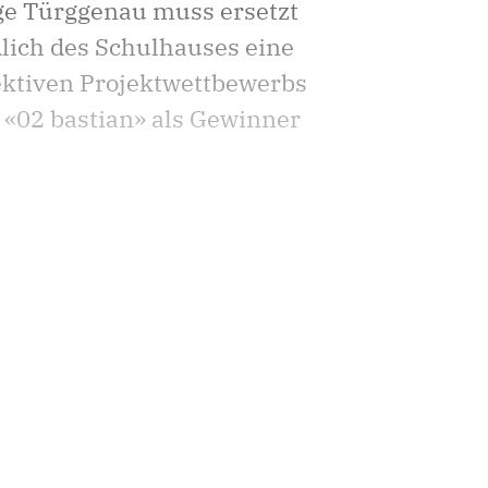
age Türggenau muss ersetzt
dlich des Schulhauses eine
ektiven Projektwettbewerbs
t «02 bastian» als Gewinner