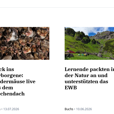
ck ins
Lernende packten i
rborgene:
der Natur an und
edermäuse live
unterstützten das
s dem
EWB
rchendach
s
•
13.07.2026
Buchs
•
10.06.2026