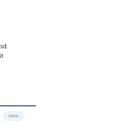
und
it
Natur