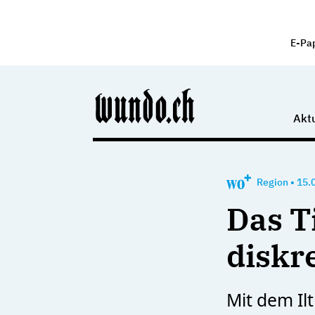
E-Pa
Aktu
Region
•
15.
Das T
diskr
Mit dem Ilt