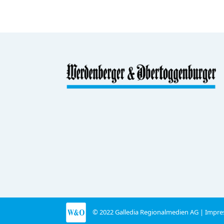
© 2022 Galledia Regionalmedien AG |
Impre