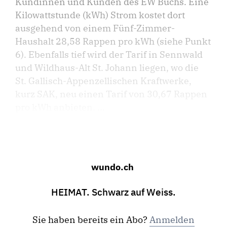
Kundinnen und Kunden des EW Buchs. Eine
Kilowattstunde (kWh) Strom kostet dort
ausgehend von einem Fünf-Zimmer-
Haushalt 28,58 Rappen pro kWh (siehe Punkt
6). Ebenfalls tief wird der Tarif in Sennwald
und Wildhaus-Alt St. Johann liegen, wo die
St. Gallisch-Appenzellischen Kraftwerke,
kurz SAK, neu einen Tarif von 30,67 Rappen
pro kWh anbieten. ...
wundo.ch
HEIMAT. Schwarz auf Weiss.
Sie haben bereits ein Abo?
Anmelden