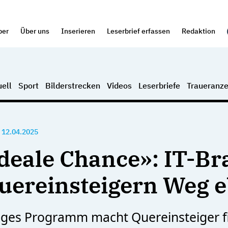
per
Über uns
Inserieren
Leserbrief erfassen
Redaktion
ell
Sport
Bilderstrecken
Videos
Leserbriefe
Traueranze
•
12.04.2025
ideale Chance»: IT-B
Quereinsteigern Weg 
riges Programm macht Quereinsteiger fi