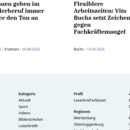
auen geben im
Flexiblere
lerberuf immer
Arbeitszeiten: Vita
er den Ton an
Buchs setzt Zeiche
gegen
Fachkräftemangel
s
|
Frümsen
•
04.08.2026
Buchs
•
19.06.2026
Kategorie
Profil
Aktuell
Leserbrief erfassen
Sport
Regionen
Videos
Werdenberg
Bilderstrecken
Obertoggenburg
Leserbriefe