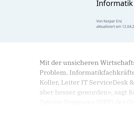
Informatik
Von Kaspar Enz
aktualisiert am
12.04.
Mit der unsicheren Wirtschaft
Problem. Informatikfachkräfte
Koller, Leiter IT ServiceDesk 
aber besser geworden», sagt K
Talents Program» (DTP) des Os