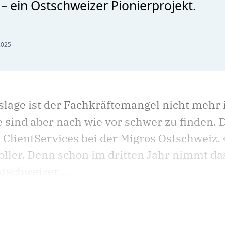
 – ein Ostschweizer Pionierprojekt.
2025
slage ist der Fachkräftemangel nicht mehr 
 sind aber nach wie vor schwer zu finden. 
& ClientServices bei der Migros Ostschweiz. 
oller. Denn schon im dritten Jahr nimmt d
tschweizer ...