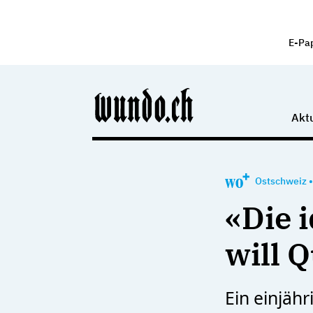
E-Pa
Aktu
Ostschweiz
«Die 
will 
Ein einjäh