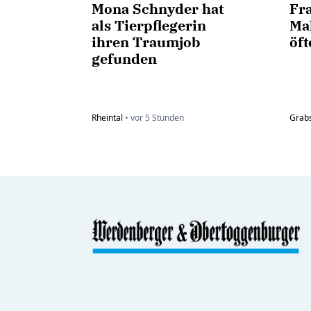
Mona Schnyder hat
Fr
als Tierpflegerin
Ma
ihren Traumjob
öft
gefunden
Rheintal
•
vor
5 Stunden
Grab