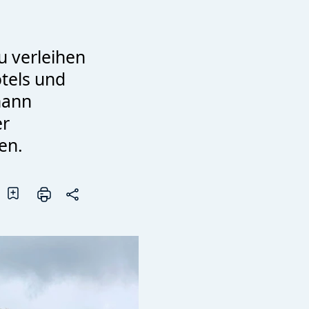
 verleihen
tels und
hann
er
en.