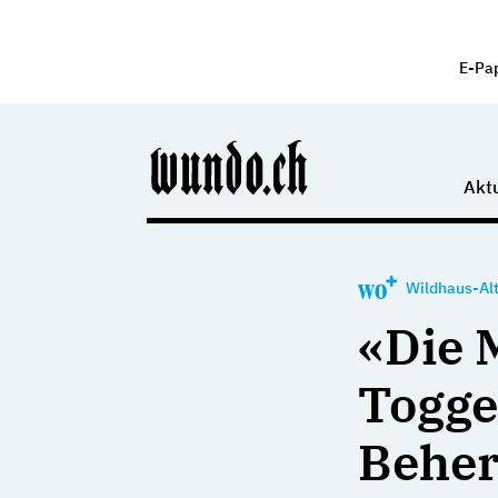
E-Pa
Aktu
Wildhaus-Alt
«Die 
Togge
Beher