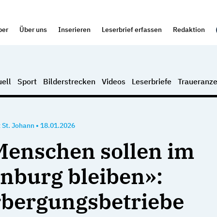
per
Über uns
Inserieren
Leserbrief erfassen
Redaktion
ell
Sport
Bilderstrecken
Videos
Leserbriefe
Traueranze
 St. Johann
•
18.01.2026
Menschen sollen im
nburg bleiben»:
bergungsbetriebe