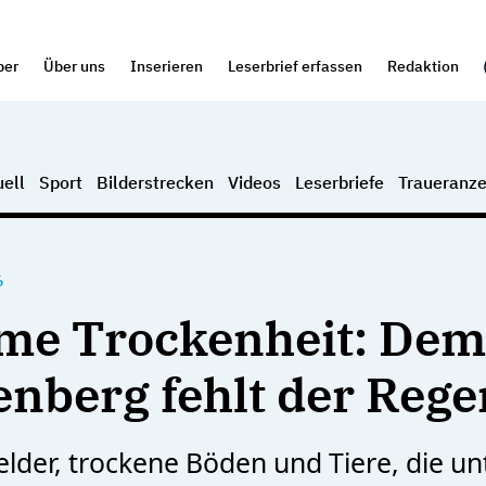
per
Über uns
Inserieren
Leserbrief erfassen
Redaktion
ell
Sport
Bilderstrecken
Videos
Leserbriefe
Traueranze
6
me Trockenheit: Dem
nberg fehlt der Rege
elder, trockene Böden und Tiere, die un