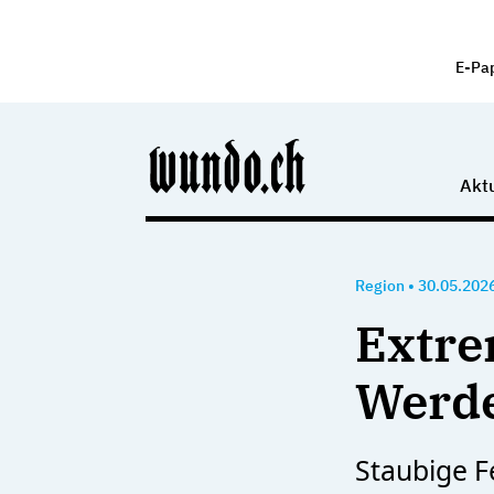
E-Pa
Aktu
Region
•
30.05.202
Extre
Werde
Staubige F