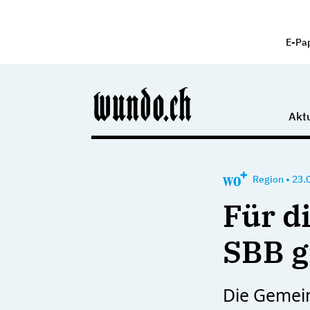
E-Pa
Aktu
Region
•
23.
Für d
SBB g
Die Gemei