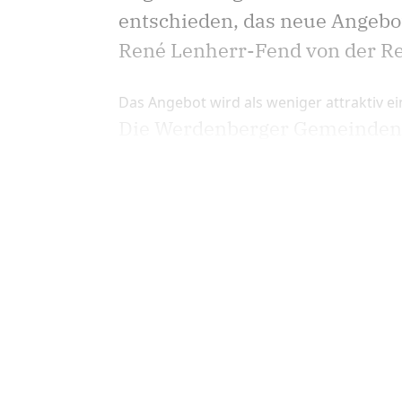
entschieden, das neue Angebo
René Lenherr-Fend von der Re
Das Angebot wird als weniger attraktiv ei
Die Werdenberger Gemeinden p