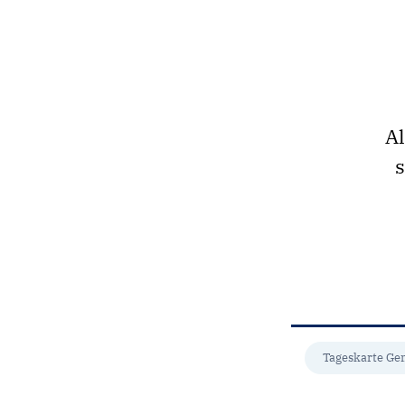
Al
s
Tageskarte Ge