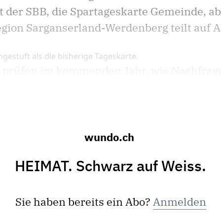
t der SBB, die Spartageskarte Gemeinde, a
gion Sarganserland-Werdenberg teilt auf A
ngestuft als die bisherige Tageskarte.
rüfen im kommenden Jahr, wie Nachfrage 
wundo.ch
HEIMAT. Schwarz auf Weiss.
Sie haben bereits ein Abo?
Anmelden