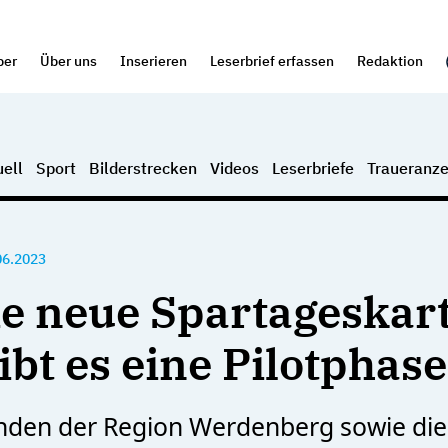
per
Über uns
Inserieren
Leserbrief erfassen
Redaktion
ell
Sport
Bilderstrecken
Videos
Leserbriefe
Traueranze
06.2023
ie neue Spartageskar
ibt es eine Pilotphase
nden der Region Werdenberg sowie di