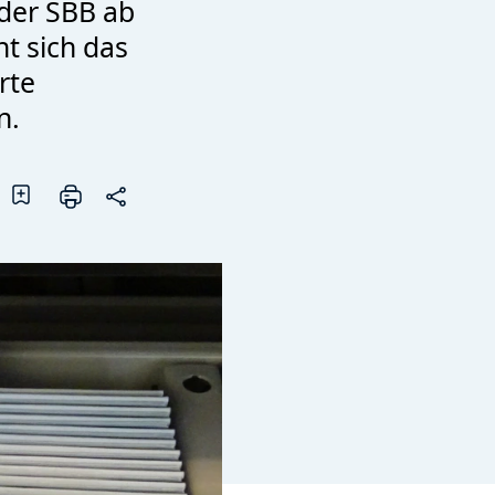
 der SBB ab
t sich das
rte
n.