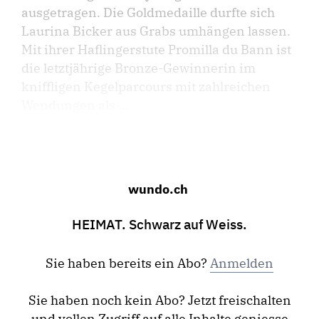
ausgetragen. Die Goldmedaille durfte sich
Laurina Bicker aus Grabs umhängen lassen.
Mit ihrer Haflingerstute Promilla du Bann ist
die letztjährige Bronze-Gewinnerin im
kniffligen Kegelparcours mit zahlreichen
Wendungen als ...
wundo.ch
HEIMAT. Schwarz auf Weiss.
Sie haben bereits ein Abo?
Anmelden
Sie haben noch kein Abo? Jetzt freischalten
und vollen Zugriff auf alle Inhalte geniesse