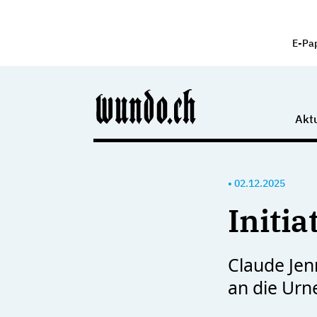
E-Pa
Aktu
•
02.12.2025
Initia
Claude Jenn
an die Ur