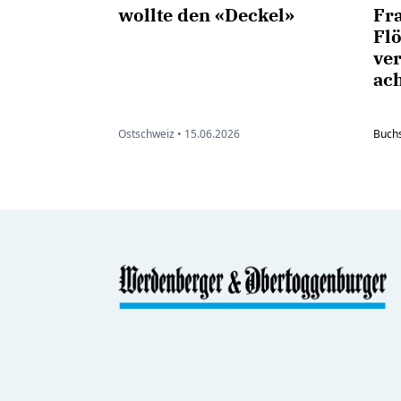
wollte den «Deckel»
Fr
Flö
ver
ac
Ostschweiz •
15.06.2026
Buch