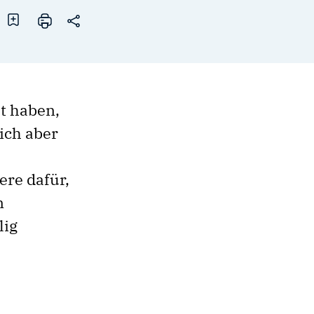
ht haben,
ich aber
ere dafür,
n
lig