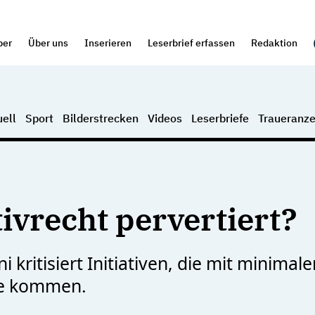
per
Über uns
Inserieren
Leserbrief erfassen
Redaktion
ell
Sport
Bilderstrecken
Videos
Leserbriefe
Traueranze
tivrecht pervertiert?
i kritisiert Initiativen, die mit minima
ne kommen.