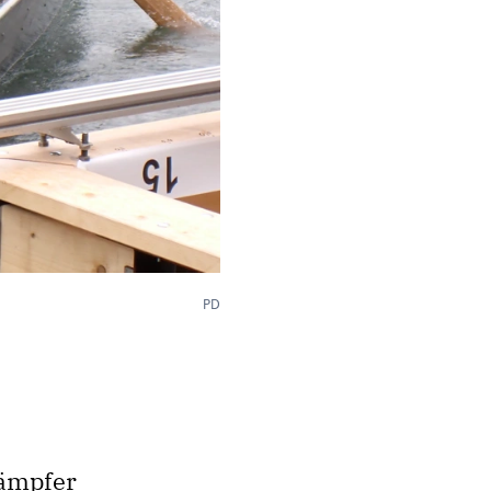
PD
kämpfer