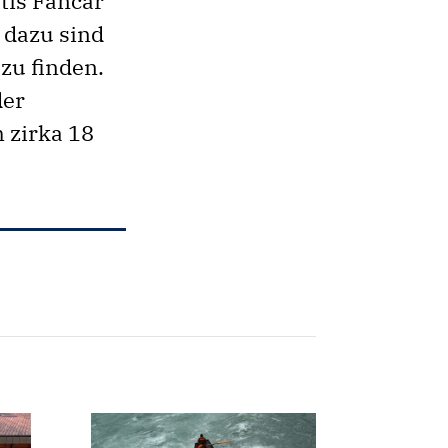
tis Fancar
 dazu sind
zu finden.
der
 zirka 18