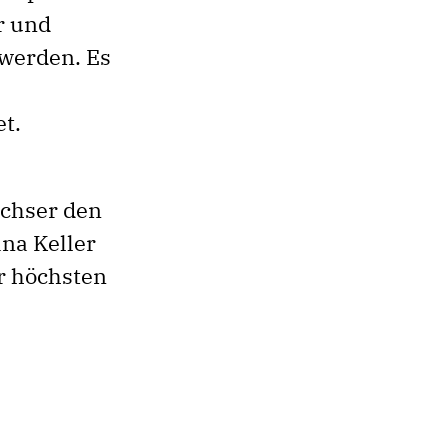
r und
 werden. Es
t.
chser den
ana Keller
er höchsten