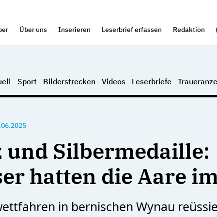
per
Über uns
Inserieren
Leserbrief erfassen
Redaktion
ell
Sport
Bilderstrecken
Videos
Leserbriefe
Traueranze
.06.2025
 und Silbermedaille:
er hatten die Aare im
ettfahren in bernischen Wynau reüssie