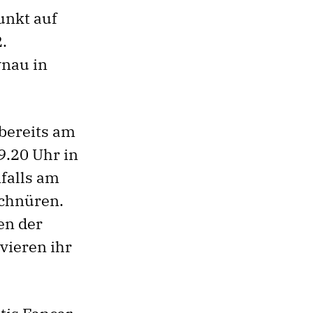
unkt auf
.
ynau in
 bereits am
9.20 Uhr in
falls am
schnüren.
en der
vieren ihr