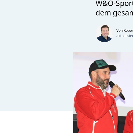
W&O-Sportp
dem gesam
Von Rober
aktualisi