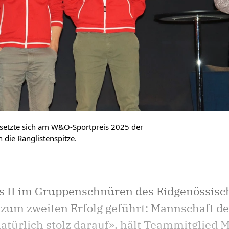
 setzte sich am W&O-Sportpreis 2025 der
 die Ranglistenspitze.
s II im Gruppenschnüren des Eidgenössisc
 zum zweiten Erfolg geführt: Mannschaft d
atürlich stolz darauf», hält Teammitglied M