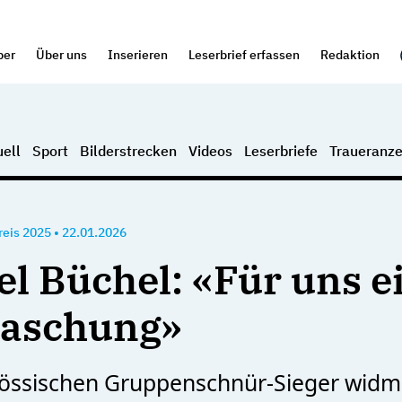
per
Über uns
Inserieren
Leserbrief erfassen
Redaktion
ell
Sport
Bilderstrecken
Videos
Leserbriefe
Traueranze
eis 2025
•
22.01.2026
l Büchel: «Für uns e
raschung»
nössischen Gruppenschnür-Sieger wid