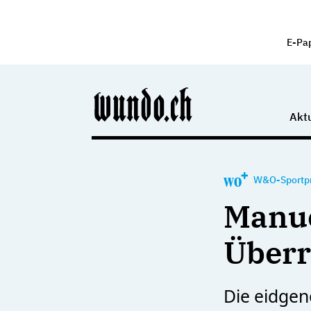
E-Pa
Aktu
W&O-Sportpr
Manue
Über
Die eidge