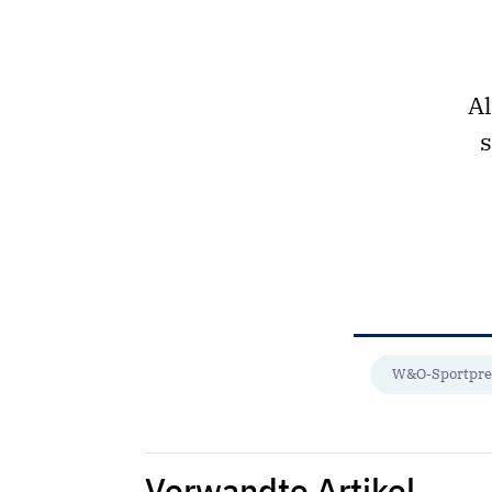
Al
s
W&O-Sportpre
Verwandte Artikel