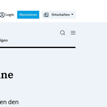
Login
Abonnieren
Ortschaften
igen
ine
men den