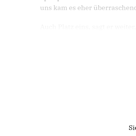
uns kam es eher überraschend
Auch Platz eins, sagt er weite
Si