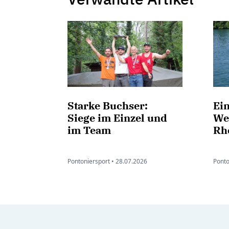
Starke Buchser:
Ein
Siege im Einzel und
We
im Team
Rh
Pontoniersport •
28.07.2026
Ponto