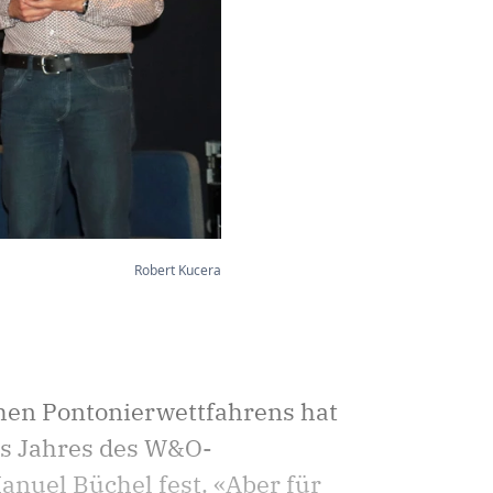
Robert Kucera
hen Pontonierwettfahrens hat
es Jahres des W&O-
anuel Büchel fest. «Aber für