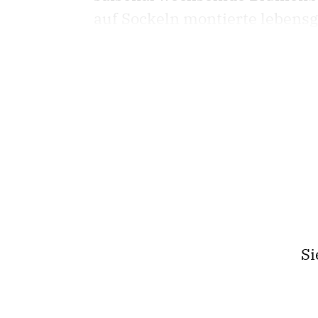
auf Sockeln montierte lebensgro
Si