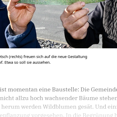
ch (rechts) freuen sich auf die neue Gestaltung
. Etwa so soll sie aussehen.
ist momentan eine Baustelle: Die Gemeinde
e nicht allzu hoch wachsender Bäume stehe
 herum werden Wildblumen gesät. Und einig
epflanzung vorgesehen. In die Begrünung 