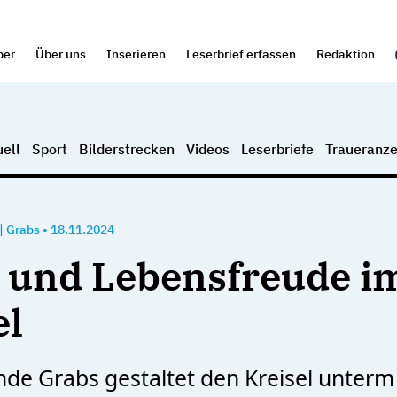
per
Über uns
Inserieren
Leserbrief erfassen
Redaktion
ell
Sport
Bilderstrecken
Videos
Leserbriefe
Traueranze
|
Grabs
•
18.11.2024
 und Lebensfreude i
el
de Grabs gestaltet den Kreisel unterm