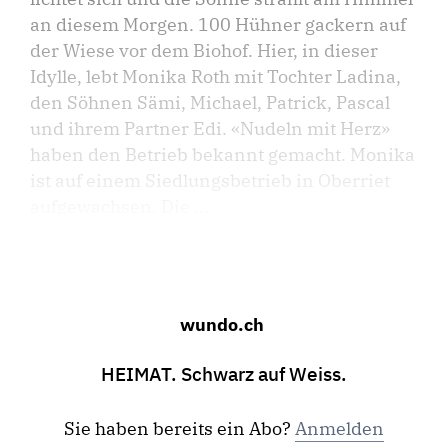
an diesem Morgen. 100 Hühner gackern auf
der Wiese vor dem Biohof. Hier, in dieser
Idylle, lebt Monika Roth mit Tochter Ladina,
den Söhnen Sämi, Michael, Patrick, Pascal
und ihrem Partner Edi. «Nudeln mit Herz»
haben den Betrieb bekannt gemacht. Monika
ist auf einem Siedlungsbetrieb in Oberriet
aufgewachsen. Die ...
wundo.ch
HEIMAT. Schwarz auf Weiss.
Sie haben bereits ein Abo?
Anmelden