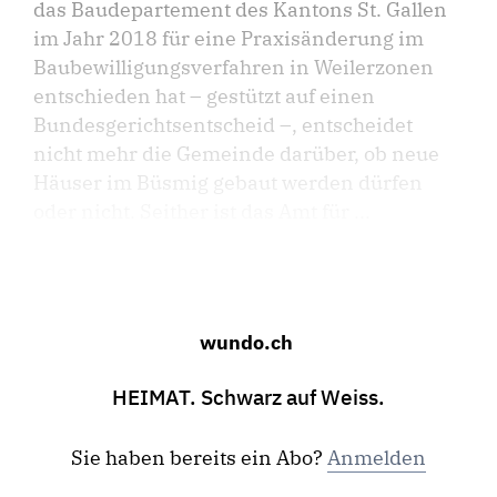
das Baudepartement des Kantons St. Gallen
im Jahr 2018 für eine Praxisänderung im
Baubewilligungs­verfahren in Weilerzonen
entschieden hat – gestützt auf einen
Bundesgerichtsentscheid –, entscheidet
nicht mehr die Gemeinde darüber, ob neue
Häuser im Büsmig gebaut werden dürfen
oder nicht. Seither ist das Amt für ...
wundo.ch
HEIMAT. Schwarz auf Weiss.
Sie haben bereits ein Abo?
Anmelden