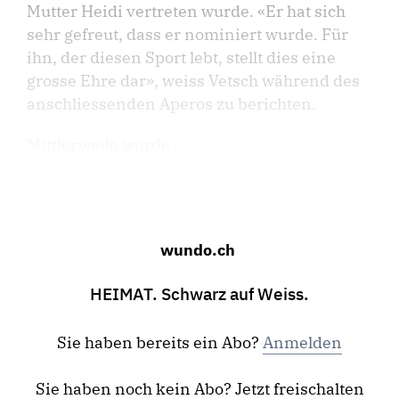
Mutter Heidi vertreten wurde. «Er hat sich
sehr gefreut, dass er nominiert wurde. Für
ihn, der diesen Sport lebt, stellt dies eine
grosse Ehre dar», weiss Vetsch während des
anschliessenden Aperos zu berichten.
Mittlerweile wurde ...
wundo.ch
HEIMAT. Schwarz auf Weiss.
Sie haben bereits ein Abo?
Anmelden
Sie haben noch kein Abo? Jetzt freischalten