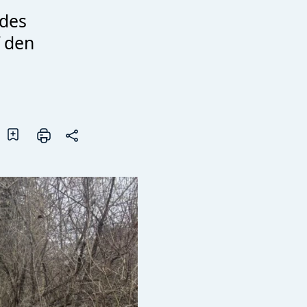
des
f den