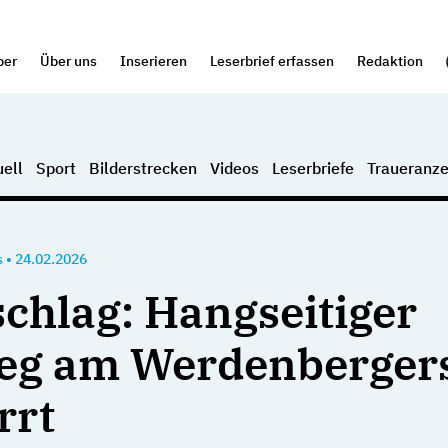
per
Über uns
Inserieren
Leserbrief erfassen
Redaktion
ell
Sport
Bilderstrecken
Videos
Leserbriefe
Traueranze
s
•
24.02.2026
schlag: Hangseitiger
eg am Werdenberger
rrt