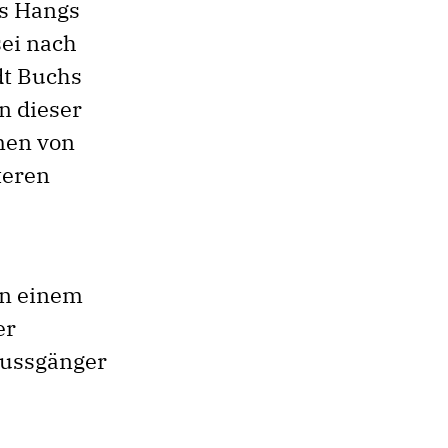
es Hangs
sei nach
dt Buchs
n dieser
men von
teren
on einem
er
Fussgänger