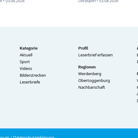
n •
03.08.2026
Ultrasport •
03.08.2026
Kategorie
Profil
Aktuell
Leserbrief erfassen
Sport
Regionen
Videos
Werdenberg
Bilderstrecken
Obertoggenburg
Leserbriefe
Nachbarschaft
ssum
|
Datenschutzerklärung