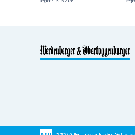
Region •
05.08.2026
Regio
© 2022 Galledia Regionalmedien AG |
Impre