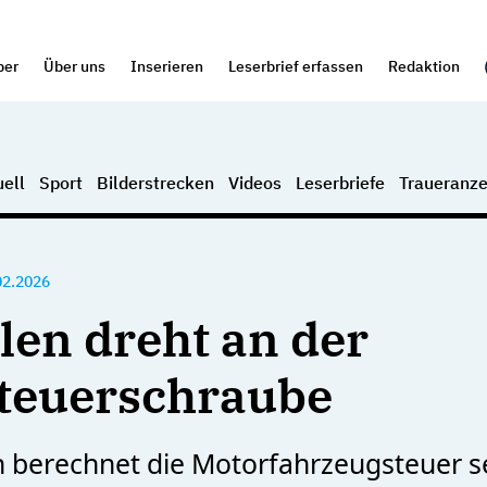
per
Über uns
Inserieren
Leserbrief erfassen
Redaktion
ell
Sport
Bilderstrecken
Videos
Leserbriefe
Traueranze
02.2026
llen dreht an der
teuerschraube
 berechnet die Motorfahrzeugsteuer s