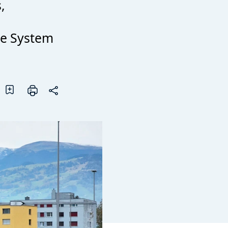
,
ue System