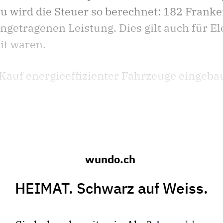
u wird die Steuer so berechnet: 182 Franke
ngetragenen Leistung. Dies gilt auch für El
it waren.
uf energieeffizienter Fahrzeuge eingebaut
wundo.ch
HEIMAT. Schwarz auf Weiss.