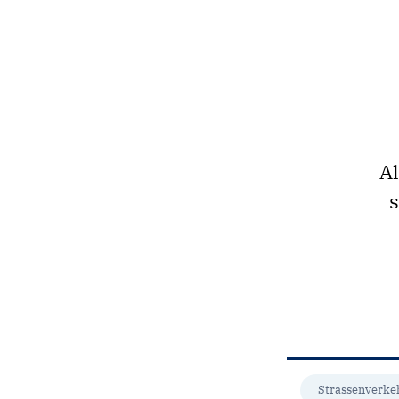
Al
s
Strassenverke