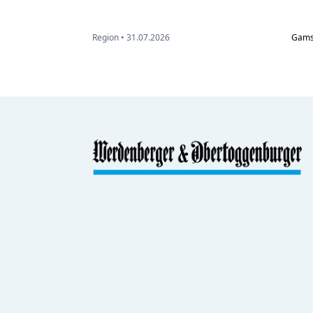
Region •
31.07.2026
Gam