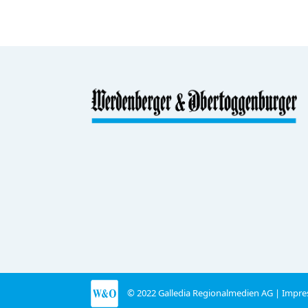
© 2022 Galledia Regionalmedien AG |
Impre