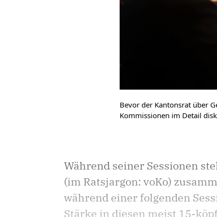
Bevor der Kantonsrat über Ge
Kommissionen im Detail disku
Während seiner Sessionen ste
(im Ratsjargon: voKo) zusamme
während einer folgenden Sess
Stärke in diesen meist 15-kö