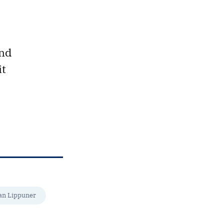
und
it
ian Lippuner