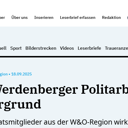
per
Über uns
Inserieren
Leserbrief erfassen
Redaktion
ell
Sport
Bilderstrecken
Videos
Leserbriefe
Traueranze
gion
•
18.09.2025
Werdenberger Politarb
rgrund
tsmitglieder aus der W&O-Region wirk