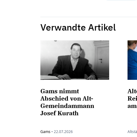
Verwandte Artikel
Gams nimmt
Al
Abschied von Alt-
Rei
Gemeindammann
am
Josef Kurath
Gams
•
22.07.2026
Altst