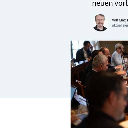
neuen vor
Von Max T
aktualisi