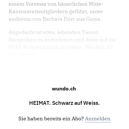
einem Vorstoss von bäuerlichen Mitte-
Kantonsratsmitgliedern geführt, unter
anderem von Barbara Dürr aus Gams.
Angedacht ist etwa, lebenden Tieren
Blutproben zu entnehmen und diese auf die
PFAS-Konzentration zu testen. Werden die
Grenzwerte ...
wundo.ch
HEIMAT. Schwarz auf Weiss.
Sie haben bereits ein Abo?
Anmelden