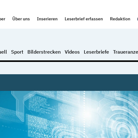
per
Über uns
Inserieren
Leserbrief erfassen
Redaktion
ell
Sport
Bilderstrecken
Videos
Leserbriefe
Traueranze