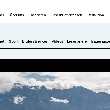
per
Über uns
Inserieren
Leserbrief erfassen
Redaktion
ell
Sport
Bilderstrecken
Videos
Leserbriefe
Traueranze