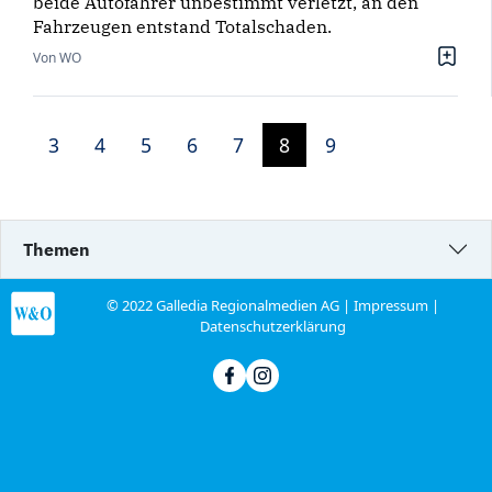
beide Autofahrer unbestimmt verletzt, an den
Fahrzeugen entstand Totalschaden.
Von WO
3
4
5
6
7
8
9
Themen
© 2022 Galledia Regionalmedien AG |
Impressum
|
Datenschutzerklärung