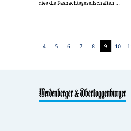
dies die Fasnachtsgesellschaften ...
4
5
6
7
8
9
10
1