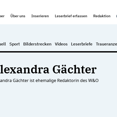
per
Über uns
Inserieren
Leserbrief erfassen
Redaktion
ell
Sport
Bilderstrecken
Videos
Leserbriefe
Traueranze
lexandra Gächter
xandra Gächter ist ehemalige Redaktorin des W&O