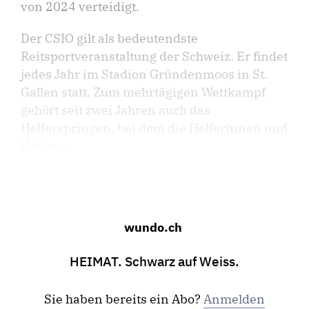
von 2024 verteidigt.
Der CSIO gilt als bedeutendste
Reitsportveranstaltung der Schweiz. Er findet
jedes Jahr im Stadion Gründenmoos in St.
Gallen statt. Zum mehrtägigen Wettkampf
gehört seit zwei Jahren auch das
Helferspringen, bei dem die Helferinnen und
Helfer ...
wundo.ch
HEIMAT. Schwarz auf Weiss.
Sie haben bereits ein Abo?
Anmelden