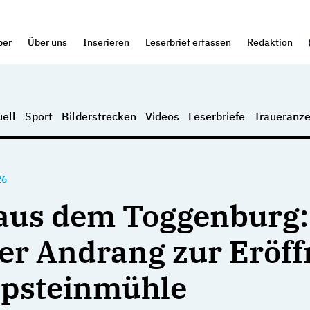
per
Über uns
Inserieren
Leserbrief erfassen
Redaktion
ell
Sport
Bilderstrecken
Videos
Leserbriefe
Traueranze
26
aus dem Toggenburg:
er Andrang zur Eröf
lpsteinmühle