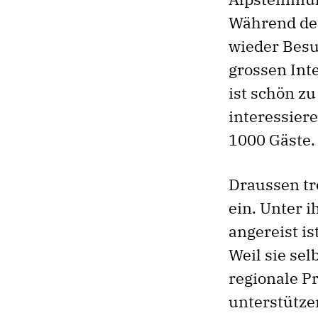
Während des
wieder Besu
grossen Int
ist schön z
interessier
1000 Gäste.
Draussen tr
ein. Unter i
angereist is
Weil sie se
regionale Pr
unterstützen