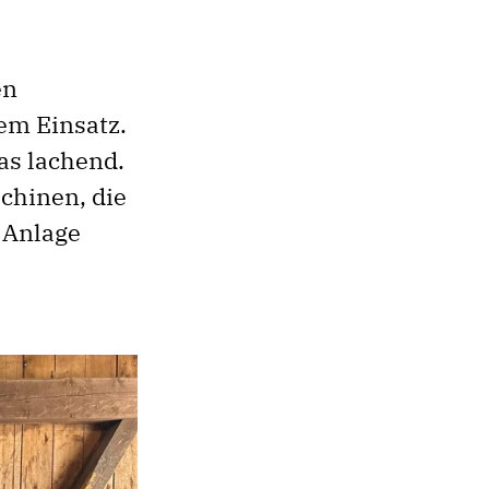
en
em Einsatz.
as lachend.
chinen, die
 Anlage