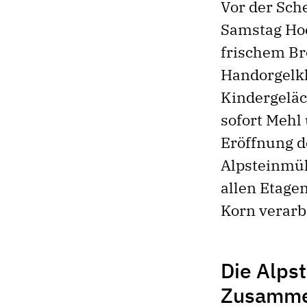
Vor der Sch
Samstag Hoc
frischem Bro
Handorgelk
Kindergeläc
sofort Mehl
Eröffnung 
Alpsteinmüh
allen Etage
Korn verarbe
Die Alps
Zusammen