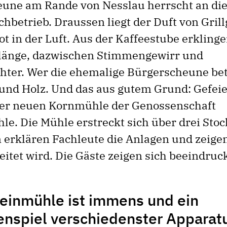
eune am Rande von Nesslau herrscht an di
hbetrieb. Draussen liegt der Duft von Gril
t in der Luft. Aus der Kaffeestube erkling
länge, dazwischen Stimmengewirr und
hter. Wer die ehemalige Bürgerscheune betr
 und Holz. Und das aus gutem Grund: Gefeie
der neuen Kornmühle der Genossenschaft
le. Die Mühle erstreckt sich über drei Sto
n erklären Fachleute die Anlagen und zeigen
itet wird. Die Gäste zeigen sich beeindruck
teinmühle ist immens und ein
spiel verschiedenster Apparat