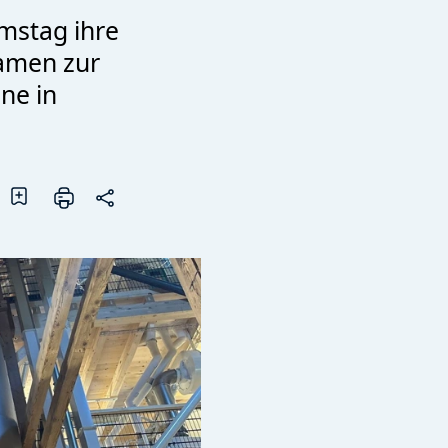
mstag ihre
amen zur
ne in