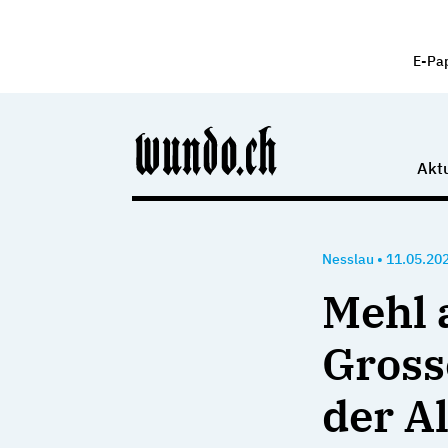
E-Pa
Aktu
Nesslau
•
11.05.20
Mehl 
Gross
der A