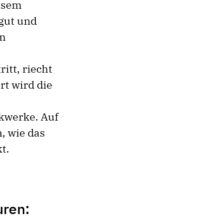
esem
lgut und
en
itt, riecht
rt wird die
ckwerke. Auf
, wie das
t.
uren: