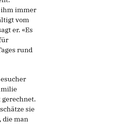
n ihm immer
ltigt vom
agt er. «Es
für
Tages rund
Besucher
amilie
t gerechnet.
schätze sie
, die man