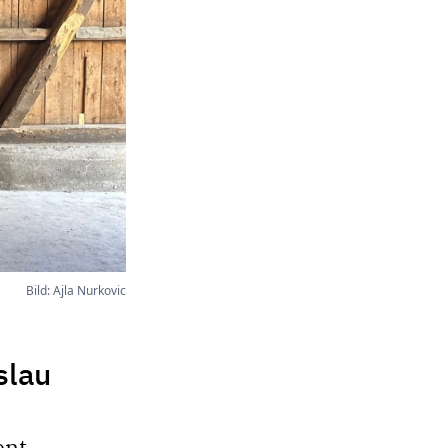
Bild: Ajla Nurkovic
slau
nt.