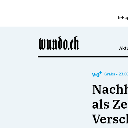
E-Pa
Aktu
Grabs
•
23.0
Nachh
als Z
Vers