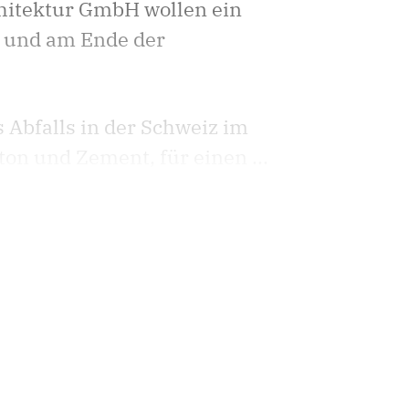
hitektur GmbH wollen ein
t und am Ende der
Abfalls in der Schweiz im
n und Zement, für einen ...