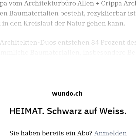
pa vom Architekturbüro Allen + Crippa Arc
en Baumaterialien besteht, rezyklierbar is
in den Kreislauf der Natur gehen kann.
rchitekten-Duos entstehen 84 Prozent des 
mmliche Baumaterialien, insbesondere Beto
wundo.ch
HEIMAT. Schwarz auf Weiss.
Sie haben bereits ein Abo?
Anmelden