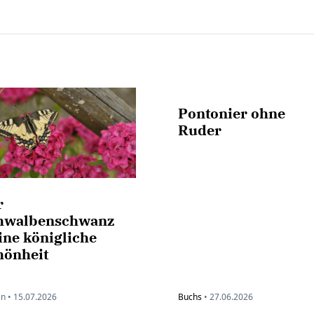
Pontonier ohne
Ruder
r
hwalbenschwanz
ine königliche
hönheit
n •
15.07.2026
Buchs
•
27.06.2026