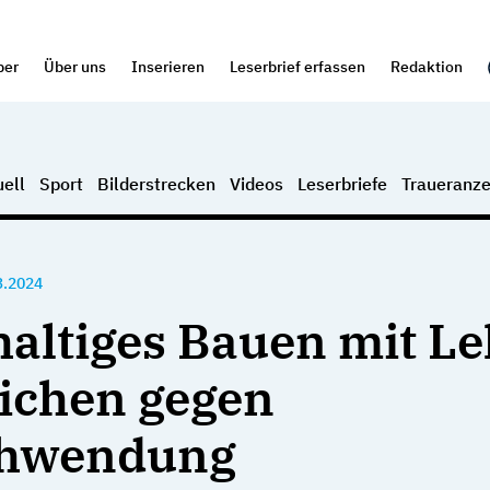
per
Über uns
Inserieren
Leserbrief erfassen
Redaktion
ell
Sport
Bilderstrecken
Videos
Leserbriefe
Traueranze
3.2024
altiges Bauen mit L
eichen gegen
chwendung