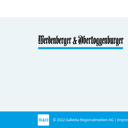
© 2022 Galledia Regionalmedien AG |
Impre