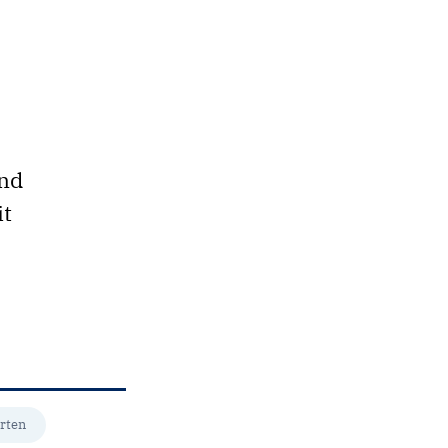
und
it
rten