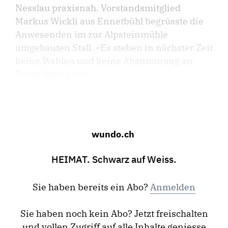
Nesslau praxis­nah. Vorstandsmitglied
Markus Wick­li aus Ennetbühl begrüsste die
Anwesenden im zur Alpsteinmühle
umgebauten Stall. «Es stehen in nächster Zeit
keine Wahlen und keine Abstimmung an.
Daher haben wir ...
wundo.ch
HEIMAT. Schwarz auf Weiss.
Sie haben bereits ein Abo?
Anmelden
Sie haben noch kein Abo? Jetzt freischalten
und vollen Zugriff auf alle Inhalte geniesse