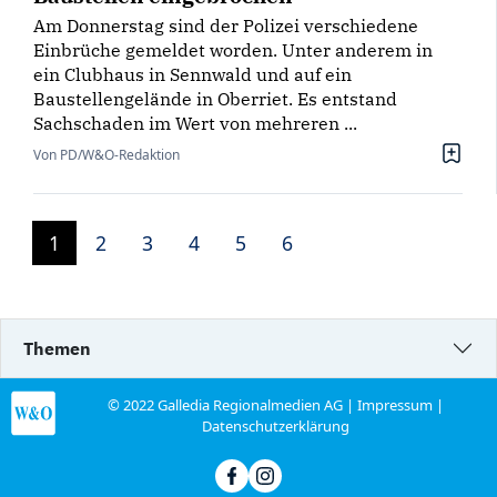
Am Donnerstag sind der Polizei verschiedene
Einbrüche gemeldet worden. Unter anderem in
ein Clubhaus in Sennwald und auf ein
Baustellengelände in Oberriet. Es entstand
Sachschaden im Wert von mehreren ...
Von PD/W&O-Redaktion
1
2
3
4
5
6
Themen
© 2022 Galledia Regionalmedien AG |
Impressum
|
Datenschutzerklärung