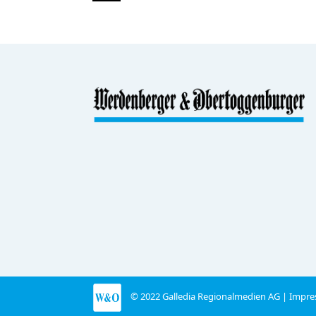
© 2022 Galledia Regionalmedien AG |
Impre