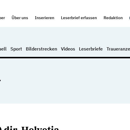
per
Über uns
Inserieren
Leserbrief erfassen
Redaktion
ell
Sport
Bilderstrecken
Videos
Leserbriefe
Traueranze
 dir, Helvetia