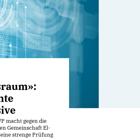
sraum»:
nte
sive
SVP macht gegen die
en Gemeinschaft El-
e eine strenge Prüfung