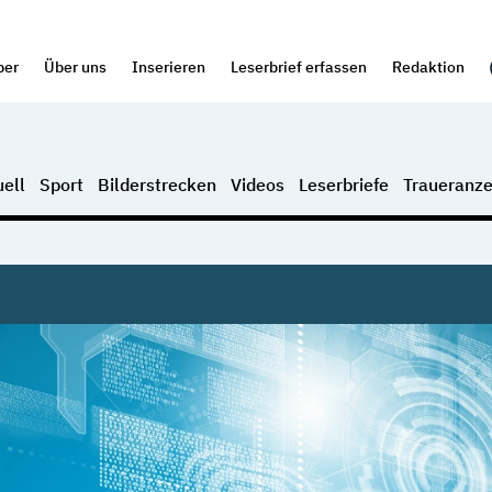
per
Über uns
Inserieren
Leserbrief erfassen
Redaktion
ell
Sport
Bilderstrecken
Videos
Leserbriefe
Traueranze