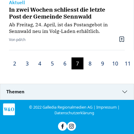
Aktuell
In zwei Wochen schliesst die letzte
Post der Gemeinde Sennwald
Ab Freitag, 24. April, ist das Postangebot in
Sennwald neu im Volg-Laden erhältlich.
Von pd/ch
2
3
4
5
6
7
8
9
10
11
Themen
© 2022 Galledia Regionalmedien AG |
Impressum
|
Datenschutzerklärung