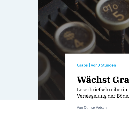
Grabs
|
vor
3 Stunden
Wächst Grab
Leserbriefschreiberin
Versiegelung der Böde
Von Denise Vetsch