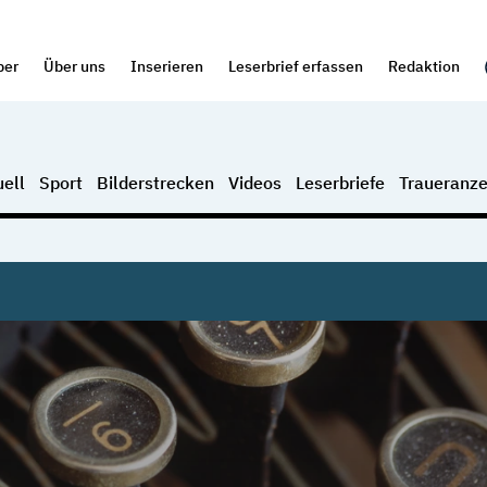
per
Über uns
Inserieren
Leserbrief erfassen
Redaktion
ell
Sport
Bilderstrecken
Videos
Leserbriefe
Traueranze