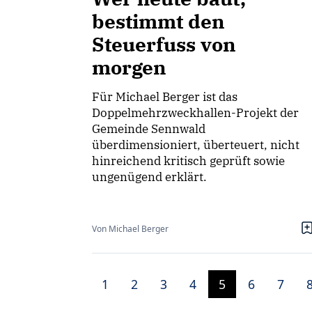
bestimmt den
Steuerfuss von
morgen
Für Michael Berger ist das
Doppelmehrzweckhallen-Projekt der
Gemeinde Sennwald
überdimensioniert, überteuert, nicht
hinreichend kritisch geprüft sowie
ungenügend erklärt.
Von Michael Berger
1
2
3
4
5
6
7